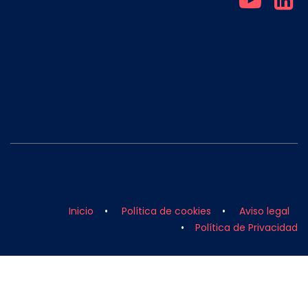
Inicio
•
Política de cookies
•
Aviso legal
•
Política de Privacidad
Copyright 2026 © Voodoo Enterprise Software, S.L.
Con tecnología de
- El mejor
Comercio
electrónico de código abierto